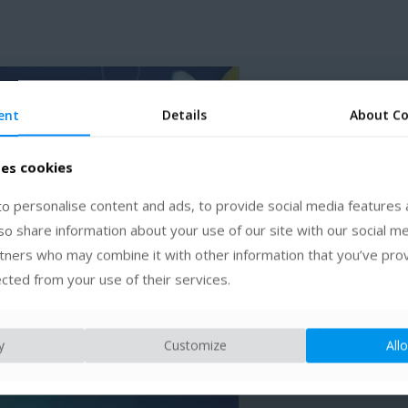
ent
ent
Details
Details
About
About
Co
Co
ses cookies
ses cookies
o personalise content and ads, to provide social media features 
o personalise content and ads, to provide social media features 
lso share information about your use of our site with our social me
lso share information about your use of our site with our social me
rtners who may combine it with other information that you’ve pro
rtners who may combine it with other information that you’ve pro
ected from your use of their services.
ected from your use of their services.
y
y
Customize
Customize
Allo
Allo