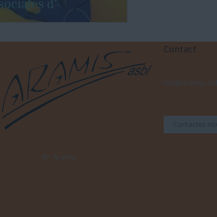
Contact
info@aramis-as
Contactez-no
© Aramis