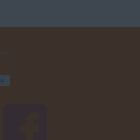
bl.be
us